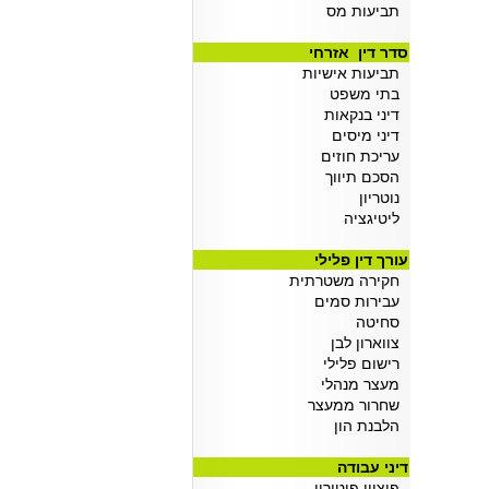
תביעות מס
סדר דין אזרחי
תביעות אישיות
בתי משפט
דיני בנקאות
דיני מיסים
עריכת חוזים
הסכם תיווך
נוטריון
ליטיגציה
עורך דין פלילי
חקירה משטרתית
עבירות סמים
סחיטה
צווארון לבן
רישום פלילי
מעצר מנהלי
שחרור ממעצר
הלבנת הון
דיני עבודה
פיצויי פיטורין