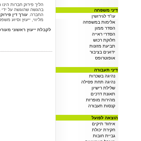
אשרות למומחים זרים
הליך פירוק חברות הינו
(09/07/2025 14:13:00)
בהגשה שהוגשה על ידי ב
דיני משפחה
החברה.
עורך דין פירוק
עו"ד צווארון לבן
עו"ד לגירושין
מליווי, ייעוץ וסיוע משפ
(28/06/2025 22:22:00)
אלימות במשפחה
כיצד לנצל עסקאות טרייד אין לרכישת
הסדר ממון
לקבלת ייעוץ ראשוני מעור
ר
הסדרי ראייה
(22/06/2025 16:27:00)
חלוקת רכוש
ההקשר הרחב של רכישת רכב
תביעת מזונות
(22/06/2025 15:57:00)
ידועים בציבור
אופוטרופס
דיני תעבורה
נהיגה בשכרות
נהיגה תחת פסילה
שלילת רישיון
תאונת דרכים
מהירות מופרזת
קנסות תעבורה
הוצאה לפועל
איחוד תיקים
חקירת יכולת
גביית חובות