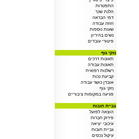
התפטרות
הלנת שכר
דמי הבראה
חוזה עבודה
שעות נוספות
נשים בהיריון
פיטורי עובדים
נזקי גוף
תאונות דרכים
תאונות עבודה
רשלנות רפואית
קביעת נכות
אובדן כושר עבודה
נזקי גוף
פגיעה במקומות ציבוריים
גביית חובות
הוצאה לפועל
פירוק חברות
עיכובי יציאה
גביית חובות
עיקול נכסים