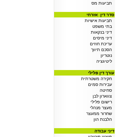
תביעות מס
סדר דין אזרחי
תביעות אישיות
בתי משפט
דיני בנקאות
דיני מיסים
עריכת חוזים
הסכם תיווך
נוטריון
ליטיגציה
עורך דין פלילי
חקירה משטרתית
עבירות סמים
סחיטה
צווארון לבן
רישום פלילי
מעצר מנהלי
שחרור ממעצר
הלבנת הון
דיני עבודה
פיצויי פיטורין