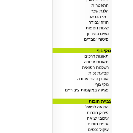
התפטרות
הלנת שכר
דמי הבראה
חוזה עבודה
שעות נוספות
נשים בהיריון
פיטורי עובדים
נזקי גוף
תאונות דרכים
תאונות עבודה
רשלנות רפואית
קביעת נכות
אובדן כושר עבודה
נזקי גוף
פגיעה במקומות ציבוריים
גביית חובות
הוצאה לפועל
פירוק חברות
עיכובי יציאה
גביית חובות
עיקול נכסים