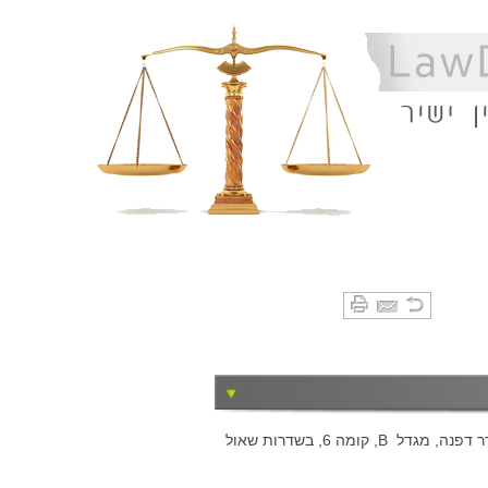
צדוק קסלר - משרד עורכי דין וגישור, אשר מענו הינו בבית הדר דפנה, מגדל B, קומה 6, בשדרות שאול