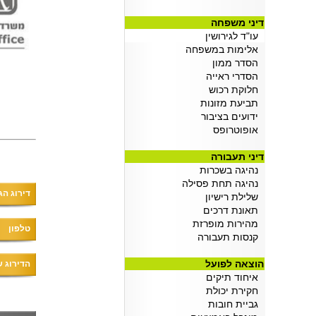
אשרות למומחים זרים
(09/07/2025 14:13:00)
דיני משפחה
עו"ד צווארון לבן
עו"ד לגירושין
(28/06/2025 22:22:00)
אלימות במשפחה
כיצד לנצל עסקאות טרייד אין לרכישת
הסדר ממון
ר
הסדרי ראייה
(22/06/2025 16:27:00)
חלוקת רכוש
ההקשר הרחב של רכישת רכב
תביעת מזונות
(22/06/2025 15:57:00)
ידועים בציבור
אופוטרופס
דיני תעבורה
נהיגה בשכרות
נהיגה תחת פסילה
דירוג הג
שלילת רישיון
תאונת דרכים
מהירות מופרזת
טלפון
קנסות תעבורה
הוצאה לפועל
הדירוג ש
איחוד תיקים
חקירת יכולת
גביית חובות