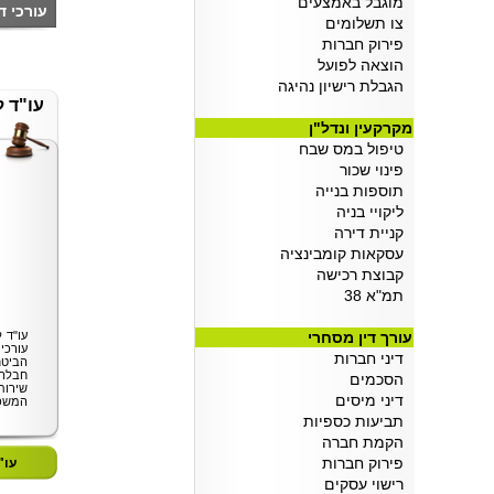
מוגבל באמצעים
עורכי די
צו תשלומים
פירוק חברות
הוצאה לפועל
הגבלת רישיון נהיגה
עו"ד ל
מקרקעין ונדל"ן
טיפול במס שבח
פינוי שכור
תוספות בנייה
ליקויי בניה
קניית דירה
עסקאות קומבינציה
קבוצת רכישה
תמ"א 38
עורך דין מסחרי
עו"ד 
עורכי
דיני חברות
הביטח
חבלה
הסכמים
שירות
דיני מיסים
המשפ
תביעות כספיות
הקמת חברה
פירוק חברות
עו"
רישוי עסקים