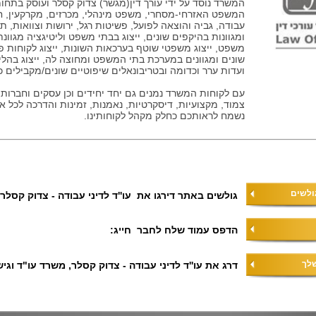
המשרד נוסד על ידי עורך דין(מגשר) צדוק קסלר ועוסק בתחומ
המשפט האזרחי-מסחרי, משפט מינהלי, מכרזים, מקרקעין, חוז
עבודה, גביה והוצאה לפועל, פשיטות רגל, ירושות וצוואות, תב
ומגוונות בהיקפים שונים, ייצוג בבתי משפט וליטיגציה מגוונת, 
משפט, ייצוג משפטי שוטף בערכאות השונות, ייצוג לקוחות פר
שונים ומגוונים במערכת בתי המשפט ומחוצה לה, ייצוג בהליכ
ועדות ערר וכדומה ובטריבונאלים שיפוטיים שונים/מקבילים כ
עם לקוחות המשרד נמנים גם יחד יחידים וכן עסקים וחברות מ
צמוד, מקצועיות, דיסקרטיות, נאמנות, זמינות והדרכה לכל א
נשמח לראותכם כחלק מקהל לקוחותינו.
ולשים
גולשים באתר דירגו את
עו''ד לדיני עבודה - צדוק קסלר
הדפס עמוד
שלח לחבר
חייג:
לך
דרג את עו''ד לדיני עבודה - צדוק קסלר, משרד עו"ד וגיש